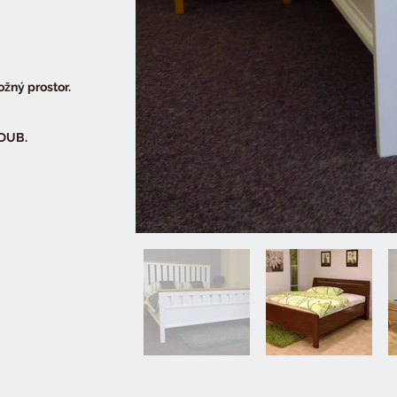
žný prostor.
 DUB.