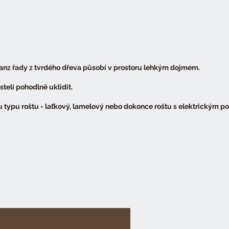
anz řady z tvrdého dřeva působí v prostoru lehkým dojmem.
telí pohodlně uklidit.
ru typu roštu - laťkový, lamelový nebo dokonce roštu s elektrickým 