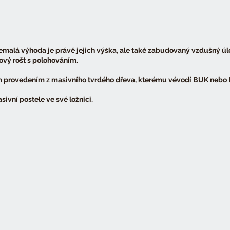
emalá výhoda je právě jejich výška, ale také zabudovaný vzdušný úlo
ový rošt s polohováním.
 provedením z masivního tvrdého dřeva, kterému vévodí BUK nebo
sivní postele ve své ložnici.