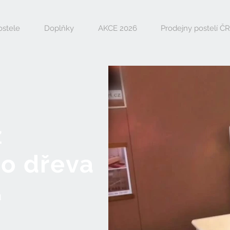
ostele
Doplňky
AKCE 2026
Prodejny postelí ČR
z
o dřeva
u