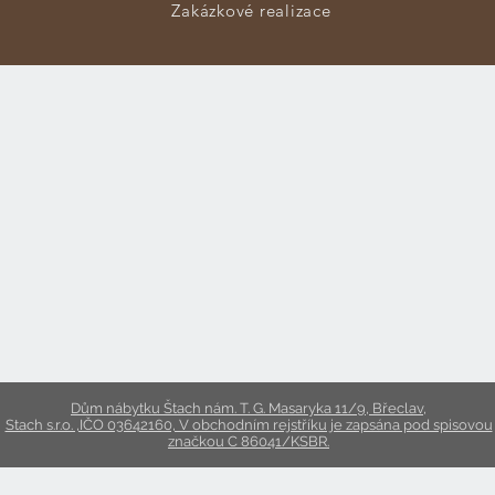
Zakázkové realizace
Dům nábytku Štach nám. T. G. Masaryka 11/9, Břeclav,
Stach s.r.o. ,IČO 03642160, V obchodním rejstříku je zapsána pod spisovou
značkou C 86041/KSBR.