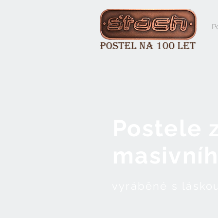
P
Postele 
masivníh
vyráběné s lásko