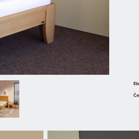
El
Če