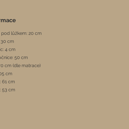
ormace
 pod lůžkem: 20 cm
: 30 cm
c: 4 cm
očnice: 50 cm
70 cm (dle matrace)
105 cm
: 61 cm
: 53 cm