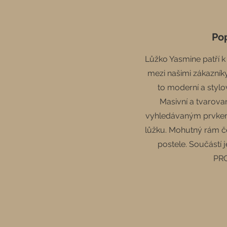
Po
Lůžko Yasmine patří k
mezi našimi zákazníky
to moderní a styl
Masivní a tvarova
vyhledávaným prvkem 
lůžku. Mohutný rám če
postele. Součást
PR