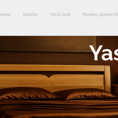
ostele
Doplňky
AKCE 2026
Prodejny postelí ČR
Ya