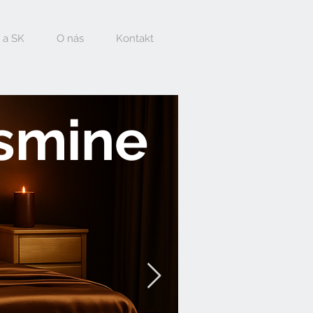
 a SK
O nás
Kontakt
smine