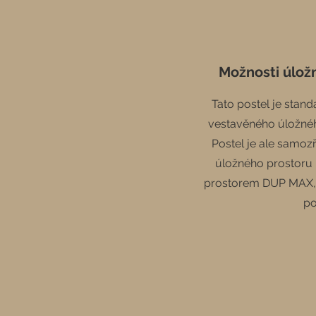
Možnosti úlož
Tato postel je stan
vestavěného úložnéh
Postel je ale samo
úložného prostoru 
prostorem DUP MAX, k
po