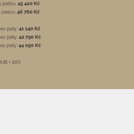
s patou:
45 420 Kč
s patou:
46 760 Kč
ez paty:
41 140 Kč
ez paty:
42 790 Kč
bez paty:
44 050 Kč
DUB + 20%