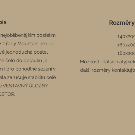
pis
Rozměry
 nejoblíbenějším postelím
140x20
 z řady Mountain line. Je
160x20
ově jednoduchá postel.
180x20
né čelo do oblouku je
Možnost i dalších atypic
i pro pohodlné sezení v
další rozměry kontaktujt
la zaručuje stabilitu celé
í je VESTAVNÝ ÚLOŽNÝ
OSTOR.