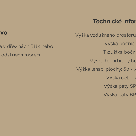
Technické inf
evo
Výška vzdušného prostoru
Výška bočnic
e v dřevinách BUK nebo
Tloušťka bočni
 odstínech moření.
Výška horní hrany b
Výška lehací plochy: 60 - 
Výška čela: 
Výška paty SP
Výška paty BP