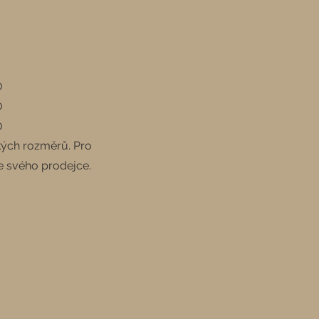
0
0
0
kých rozměrů. Pro
e svého prodejce.